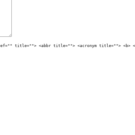
ref="" title=""> <abbr title=""> <acronym title=""> <b> 