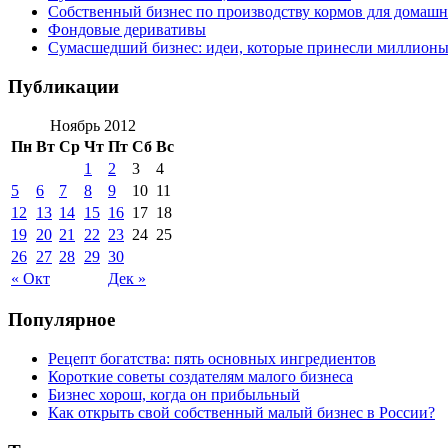
Собственный бизнес по производству кормов для домаш
Фондовые деривативы
Сумасшедший бизнес: идеи, которые принесли миллион
Публикации
Ноябрь 2012
Пн
Вт
Ср
Чт
Пт
Сб
Вс
1
2
3
4
5
6
7
8
9
10
11
12
13
14
15
16
17
18
19
20
21
22
23
24
25
26
27
28
29
30
« Окт
Дек »
Популярное
Рецепт богатства: пять основных ингредиентов
Короткие советы создателям малого бизнеса
Бизнес хорош, когда он прибыльный
Как открыть свой собственный малый бизнес в России?