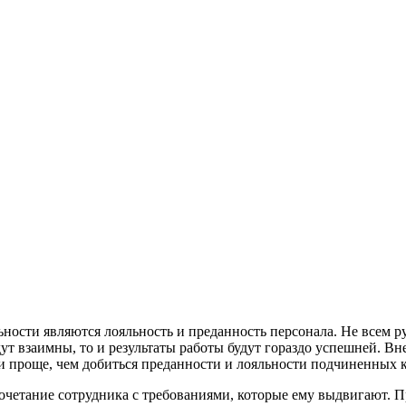
сти являются лояльность и преданность персонала. Не всем руко
будут взаимны, то и результаты работы будут гораздо успешней.
и проще, чем добиться преданности и лояльности подчиненных к
сочетание сотрудника с требованиями, которые ему выдвигают. П