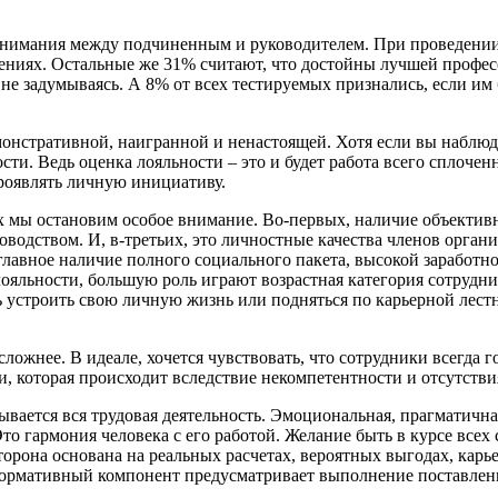
понимания между подчиненным и руководителем. При проведении
ениях. Остальные же 31% считают, что достойны лучшей професс
не задумываясь. А 8% от всех тестируемых признались, если им 
емонстративной, наигранной и ненастоящей. Хотя если вы наблю
сти. Ведь оценка лояльности – это и будет работа всего сплочен
проявлять личную инициативу.
ых мы остановим особое внимание. Во-первых, наличие объектив
оводством. И, в-третьих, это личностные качества членов орган
 главное наличие полного социального пакета, высокой заработ
ояльности, большую роль играют возрастная категория сотрудн
 устроить свою личную жизнь или подняться по карьерной лестн
сложнее. В идеале, хочется чувствовать, что сотрудники всегда
ии, которая происходит вследствие некомпетентности и отсутс
вается вся трудовая деятельность. Эмоциональная, прагматична
Это гармония человека с его работой. Желание быть в курсе все
торона основана на реальных расчетах, вероятных выгодах, карь
Нормативный компонент предусматривает выполнение поставлен