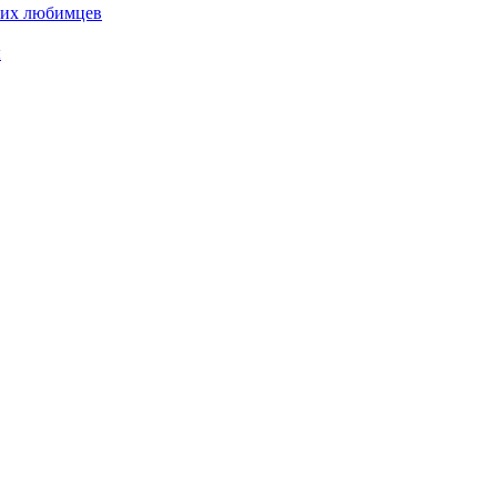
них любимцев
ы