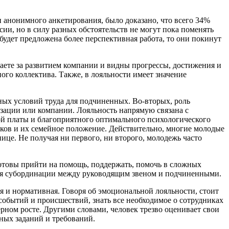
 анонимного анкетирования, было доказано, что всего 34%
ии, но в силу разных обстоятельств не могут пока поменять
будет предложена более перспективная работа, то они покинут
даете за развитием компании и видны прогрессы, достижения и
ного коллектива. Также, в лояльности имеет значение
ных условий труда для подчиненных. Во-вторых, роль
изации или компании. Лояльность напрямую связана с
ной платы и благоприятного оптимального психологического
иков и их семейное положение. Действительно, многие молодые
ице. Не получая ни первого, ни второго, молодежь часто
 готовы прийти на помощь, поддержать, помочь в сложных
твия субординации между руководящим звеном и подчиненными.
я и нормативная. Говоря об эмоциональной лояльности, стоит
х событий и происшествий, знать все необходимое о сотрудниках
ерном росте. Другими словами, человек трезво оценивает свои
ных заданий и требований.