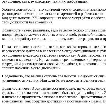
отношение, как к руководству, так и их требованиям.
Уровень лояльности – это критерий уровня доверия и взаимо
респондентов смогли похвастаться гармонией в рабочих отнош
вид деятельности. 27% опрошенных вовсе могут уйти с работы 
свои должности без сожаления.
Лояльность нужно различать, ведь ее легко можно спутать с д
плоды труда, то можно говорить о настоящей, реальной лояльно
выполнять работу не только по приказу администрации, но и 
На качество лояльности влияют несколько факторов, на котор
человеческого фактора в коллективе между сотрудниками и рук
отношением руководства к своему персоналу. А для персонала
климата в коллективе. Кроме выше перечисленных критериев л
сотрудники рассматривают свое место работы, как возможность
спешит поменять место дислокации.
Преданность, это высшая степень лояльности. Ее добиться еще 
жизненных ситуациях. Или хотя бы не допустить дезинтеграц
Лояльность имеет 3 основные составляющие, на которых основы
сделать акцент на желании человека быть в группе, обществе. 
и ничего не пропустить важного в коллективе. Прагматичная с
возможности, как средство достижения поставленных целей. 