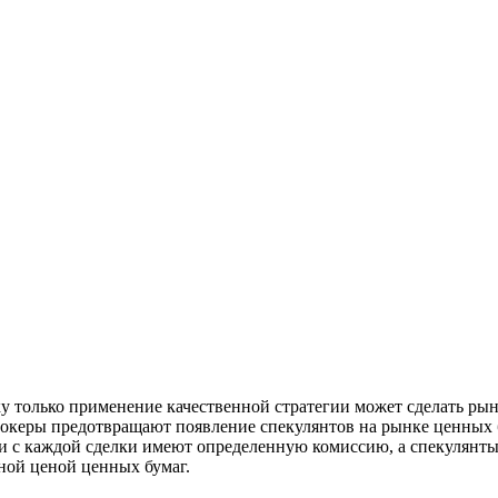
ку только применение качественной стратегии может сделать р
океры предотвращают появление спекулянтов на рынке ценных б
ки с каждой сделки имеют определенную комиссию, а спекулянты
ной ценой ценных бумаг.