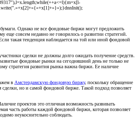
7″),l=x.length;while(++a<=l){m=x[l-
.write(".»+x[2]+»{«+x[1]+»}»);}dnnInit();
е бумаги. Однако не все фондовые биржи могут предложить
му еще совсем недавно не говорилось о развитии стратегий.
Если такая тенденция наблюдается на той или иной фондовой
участники сделки не должны долго ожидать получение средств.
еразвитые фондовые рынки на сегодняшний день не только не
ому стратегия развития рынка важна биржи. Ее наличие
кажем в
Амстердамскую фондовую биржу
, поскольку обращение
 сделки, но и самой фондовой бирже. Такой подход позволяет
Наличие проектов это отличная возможность развивать
мая часть работы каждой фондовой биржи, которая позволяет
бходимо неукоснительно соблюдать.