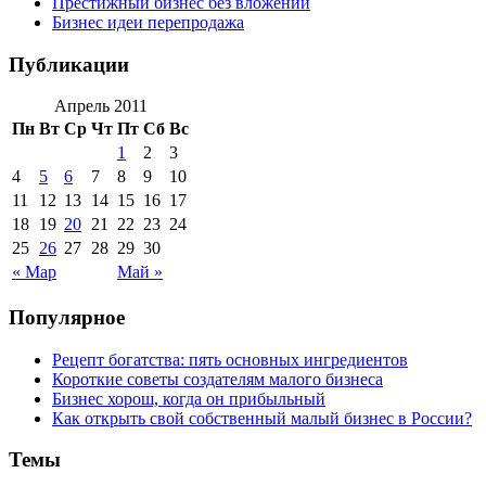
Престижный бизнес без вложений
Бизнес идеи перепродажа
Публикации
Апрель 2011
Пн
Вт
Ср
Чт
Пт
Сб
Вс
1
2
3
4
5
6
7
8
9
10
11
12
13
14
15
16
17
18
19
20
21
22
23
24
25
26
27
28
29
30
« Мар
Май »
Популярное
Рецепт богатства: пять основных ингредиентов
Короткие советы создателям малого бизнеса
Бизнес хорош, когда он прибыльный
Как открыть свой собственный малый бизнес в России?
Темы