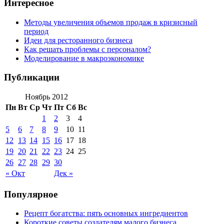
Интересное
Методы увеличения объемов продаж в кризисный
период
Идеи для ресторанного бизнеса
Как решать проблемы с персоналом?
Моделирование в макроэкономике
Публикации
Ноябрь 2012
Пн
Вт
Ср
Чт
Пт
Сб
Вс
1
2
3
4
5
6
7
8
9
10
11
12
13
14
15
16
17
18
19
20
21
22
23
24
25
26
27
28
29
30
« Окт
Дек »
Популярное
Рецепт богатства: пять основных ингредиентов
Короткие советы создателям малого бизнеса