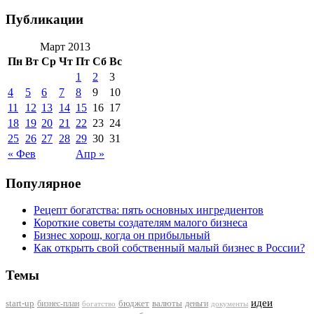
Публикации
Март 2013
Пн
Вт
Ср
Чт
Пт
Сб
Вс
1
2
3
4
5
6
7
8
9
10
11
12
13
14
15
16
17
18
19
20
21
22
23
24
25
26
27
28
29
30
31
« Фев
Апр »
Популярное
Рецепт богатства: пять основных ингредиентов
Короткие советы создателям малого бизнеса
Бизнес хорош, когда он прибыльный
Как открыть свой собственный малый бизнес в России?
Темы
идеи
start-up
бизнес-план
бюджет
валюты
деньги
документы
богатство