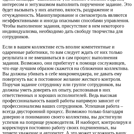
интересом и энтузиазмом выполнить порученное задание. Это
будет вызывать у них апатию, вялость, раздражение и
отчужденность. Манипулирование и свехконтроль являются
неэффективными и иногда опасными способами управления.
Чтобы выполнение задания, присутствие в нем некоторого
индивидуализма, необходимо дать свободу творчества для
сотрудников.
Если в вашем коллективе есть вполне компетентные и
одаренные работники, то вам следует ждать от них только
результата и не вмешиваться в сам процесс выполнения
задания. Возможно, они прибегнут к помощи сослуживцев,
что еще лучшим образом скажется на сближении коллектива.
Вы должны убивать в себе микроменджера, не давать ему
повергнуть вас в постоянное желание жесткого контроля.
Поручая задание сотруднику или группе сотрудников, вы
должны уметь доверять их опыту, распознавая в них
ответственных и хороших исполнителей. Ведь высокая
профессиональность вашей работы напрямую зависит от
профессионализма ваших сотрудников. Успешная работа –
всегда двусторонний процесс. Возможно только благодаря
доверию и пониманию своего коллектива, вы достигнули
успехов на поприще руководителя. И наоборот, контролируя и
корректируя постоянно работу своих подчиненных, вы
теряете уважение и авторитет. А это может усложнить вашу