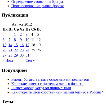
Определение стоимости бренда
Прогнозирование рынка форекс
Публикации
Август 2012
Пн
Вт
Ср
Чт
Пт
Сб
Вс
1
2
3
4
5
6
7
8
9
10
11
12
13
14
15
16
17
18
19
20
21
22
23
24
25
26
27
28
29
30
31
« Июл
Сен »
Популярное
Рецепт богатства: пять основных ингредиентов
Короткие советы создателям малого бизнеса
Бизнес хорош, когда он прибыльный
Как открыть свой собственный малый бизнес в России?
Темы