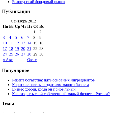
Белорусский фондовый рынок
Публикации
Сентябрь 2012
Пн
Вт
Ср
Чт
Пт
Сб
Вс
1
2
3
4
5
6
7
8
9
10
11
12
13
14
15
16
17
18
19
20
21
22
23
24
25
26
27
28
29
30
« Авг
Окт »
Популярное
Рецепт богатства: пять основных ингредиентов
Короткие советы создателям малого бизнеса
Бизнес хорош, когда он прибыльный
Как открыть свой собственный малый бизнес в России?
Темы