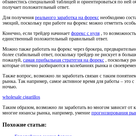
обзавестись специальной таблицей и ориентироваться по ней о
получает положительный ответ.
Для получения
реального заработка на форекс
необходимо соста
эмоций, поскольку при работе на форекс можно отметить особый
Конечно, если трейдер начинает
форекс с нуля
, то возможность
единственный положительный правильный ответ.
Можно также работать на форекс через брокера, предваритель
более стабильный ответ, поскольку трейдер не рискует в больш
пожалуй,
самая прибыльная стратегия на форекс
, поскольку ри
которые отлично разбираются в колебаниях рынка и своевреме
Также вопрос, возможно ли заработать связан с таким понятие
рынка. Так например, самое активное время для работы – это с 
ночью.
wholesale cigarillos
Таким образом, возможно ли заработать во многом зависит от 
многие нюансы рынка, например, умение
прогнозирования ры
Похожие статьи: