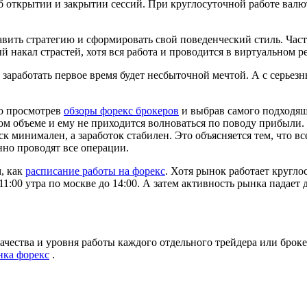
б открытии и закрытии сессий. При круглосуточной работе валю
вить стратегию и сформировать свой поведенческий стиль. Част
 накал страстей, хотя вся работа и проводится в виртуальном р
 заработать первое время будет несбыточной мечтой. А с серьез
но просмотрев
обзоры форекс брокеров
и выбрав самого подходяще
ом объеме и ему не приходится волноваться по поводу прибыли. 
ск минимален, а заработок стабилен. Это объясняется тем, что
нно проводят все операции.
м, как
расписание работы на форекс
. Хотя рынок работает кругл
11:00 утра по москве до 14:00. А затем активность рынка падает
качества и уровня работы каждого отдельного трейдера или брок
нка форекс
.