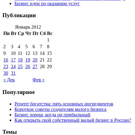
Бизнес идеи по оказанию услуг
Публикации
Январь 2012
Пн
Вт
Ср
Чт
Пт
Сб
Вс
1
2
3
4
5
6
7
8
9
10
11
12
13
14
15
16
17
18
19
20
21
22
23
24
25
26
27
28
29
30
31
« Дек
Фев »
Популярное
Рецепт богатства: пять основных ингредиентов
Короткие советы создателям малого бизнеса
Бизнес хорош, когда он прибыльный
Как открыть свой собственный малый бизнес в России?
Темы