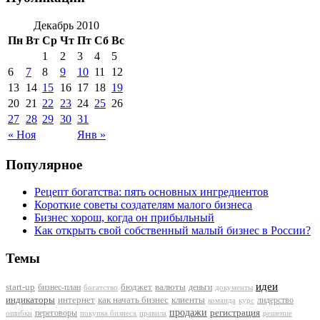
Декабрь 2010
Пн
Вт
Ср
Чт
Пт
Сб
Вс
1
2
3
4
5
6
7
8
9
10
11
12
13
14
15
16
17
18
19
20
21
22
23
24
25
26
27
28
29
30
31
« Ноя
Янв »
Популярное
Рецепт богатства: пять основных ингредиентов
Короткие советы создателям малого бизнеса
Бизнес хорош, когда он прибыльный
Как открыть свой собственный малый бизнес в России?
Темы
идеи
start-up
бизнес-план
бюджет
валюты
деньги
документы
богатство
индикаторы
интернет
как начать бизнес
клиенты
лидерство
команда
курс
продажи
регистрация
переговоры
покупка бизнеса
ошибки
правила
решение