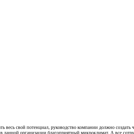
ать весь свой потенциал, руководство компании должно создат
и в данной организации благоприятный микроклимат. А все со