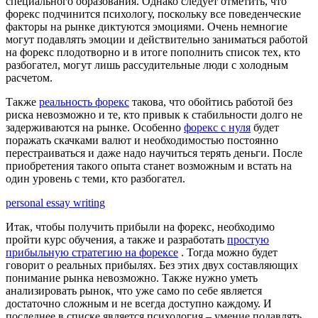
специального образования. Однако следует отметить, что
форекс подчинится психологу, поскольку все поведенческие
факторы на рынке диктуются эмоциями. Очень немногие
могут подавлять эмоции и действительно заниматься работой
на форекс плодотворно и в итоге пополнить список тех, кто
разбогател, могут лишь рассудительные люди с холодным
расчетом.
Также
реальность форекс
такова, что обойтись работой без
риска невозможно и те, кто привык к стабильности долго не
задерживаются на рынке. Особенно
форекс с нуля
будет
поражать скачками валют и необходимостью постоянно
перестраиваться и даже надо научиться терять деньги. После
приобретения такого опыта станет возможным и встать на
один уровень с теми, кто разбогател.
personal essay writing
Итак, чтобы получить прибыли на форекс, необходимо
пройти курс обучения, а также и разработать
простую
прибыльную стратегию на форексе
. Тогда можно будет
говорит о реальных прибылях. Без этих двух составляющих
понимание рынка невозможно. Также нужно уметь
анализировать рынок, что уже само по себе является
достаточно сложным и не всегда доступно каждому. И
последнее в списке является психология – умение подавлять