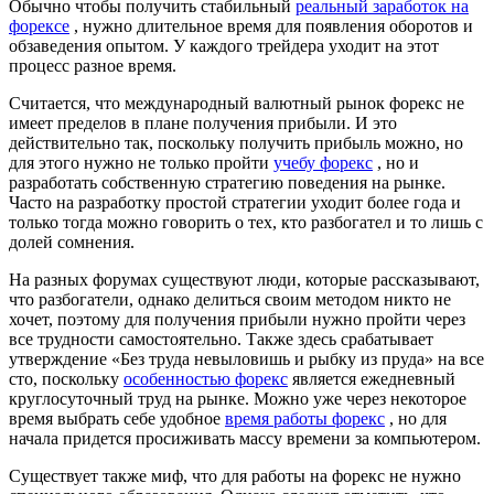
Обычно чтобы получить стабильный
реальный заработок на
форексе
, нужно длительное время для появления оборотов и
обзаведения опытом. У каждого трейдера уходит на этот
процесс разное время.
Считается, что международный валютный рынок форекс не
имеет пределов в плане получения прибыли. И это
действительно так, поскольку получить прибыль можно, но
для этого нужно не только пройти
учебу форекс
, но и
разработать собственную стратегию поведения на рынке.
Часто на разработку простой стратегии уходит более года и
только тогда можно говорить о тех, кто разбогател и то лишь с
долей сомнения.
На разных форумах существуют люди, которые рассказывают,
что разбогатели, однако делиться своим методом никто не
хочет, поэтому для получения прибыли нужно пройти через
все трудности самостоятельно. Также здесь срабатывает
утверждение «Без труда невыловишь и рыбку из пруда» на все
сто, поскольку
особенностью форекс
является ежедневный
круглосуточный труд на рынке. Можно уже через некоторое
время выбрать себе удобное
время работы форекс
, но для
начала придется просиживать массу времени за компьютером.
Существует также миф, что для работы на форекс не нужно