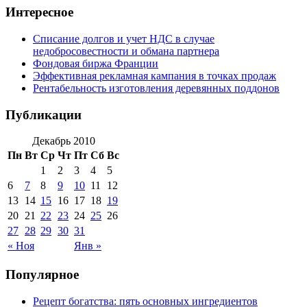
Интересное
Списание долгов и учет НДС в случае
недобросовестности и обмана партнера
Фондовая биржа Франции
Эффективная рекламная кампания в точках продаж
Рентабельность изготовления деревянных поддонов
Публикации
Декабрь 2010
Пн
Вт
Ср
Чт
Пт
Сб
Вс
1
2
3
4
5
6
7
8
9
10
11
12
13
14
15
16
17
18
19
20
21
22
23
24
25
26
27
28
29
30
31
« Ноя
Янв »
Популярное
Рецепт богатства: пять основных ингредиентов