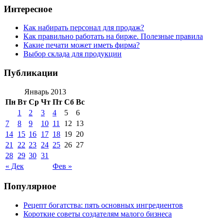
Интересное
Как набирать персонал для продаж?
Как правильно работать на бирже. Полезные правила
Какие печати может иметь фирма?
Выбор склада для продукции
Публикации
Январь 2013
Пн
Вт
Ср
Чт
Пт
Сб
Вс
1
2
3
4
5
6
7
8
9
10
11
12
13
14
15
16
17
18
19
20
21
22
23
24
25
26
27
28
29
30
31
« Дек
Фев »
Популярное
Рецепт богатства: пять основных ингредиентов
Короткие советы создателям малого бизнеса