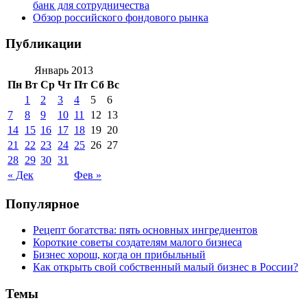
банк для сотрудничества
Обзор российского фондового рынка
Публикации
Январь 2013
Пн
Вт
Ср
Чт
Пт
Сб
Вс
1
2
3
4
5
6
7
8
9
10
11
12
13
14
15
16
17
18
19
20
21
22
23
24
25
26
27
28
29
30
31
« Дек
Фев »
Популярное
Рецепт богатства: пять основных ингредиентов
Короткие советы создателям малого бизнеса
Бизнес хорош, когда он прибыльный
Как открыть свой собственный малый бизнес в России?
Темы