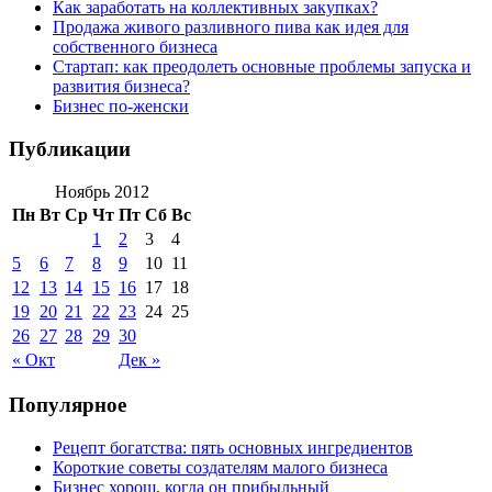
Как заработать на коллективных закупках?
Продажа живого разливного пива как идея для
собственного бизнеса
Стартап: как преодолеть основные проблемы запуска и
развития бизнеса?
Бизнес по-женски
Публикации
Ноябрь 2012
Пн
Вт
Ср
Чт
Пт
Сб
Вс
1
2
3
4
5
6
7
8
9
10
11
12
13
14
15
16
17
18
19
20
21
22
23
24
25
26
27
28
29
30
« Окт
Дек »
Популярное
Рецепт богатства: пять основных ингредиентов
Короткие советы создателям малого бизнеса
Бизнес хорош, когда он прибыльный