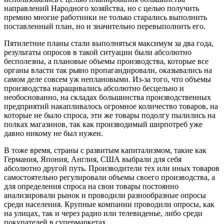
направлений Народного хозяйства, но с целью получить
премию многие работники не только старались выполнить
поставленный план, но и значительно перевыполнить его.
Пятилетние планы стали выполняться максимум за два года,
результаты опросов в такой ситуации были абсолютно
бесполезны, а плановые объемы производства, которые все
органы власти так рьяно пропагандировали, оказывались на
самом деле совсем уж неплановыми. Из-за того, что объемы
производства наращивались абсолютно бесцельно и
необоснованно, на складах большинства производственных
предприятий накапливалось огромное количество товаров, на
которые не было спроса, эти же товары подолгу пылились на
полках магазинов, так как производимый ширпотреб уже
давно никому не был нужен.
В тоже время, страны с развитым капитализмом, такие как
Германия, Япония, Англия, США выбрали для себя
абсолютно другой путь. Производители тех или иных товаров
самостоятельно регулировали объемы своего производства, а
для определения спроса на свои товары постоянно
анализировали рынок и проводили разнообразные опросы
среди населения. Крупные компании проводили опросы, как
на улицах, так и через радио или телевиденье, либо среди
покупателей в супермаркетах.