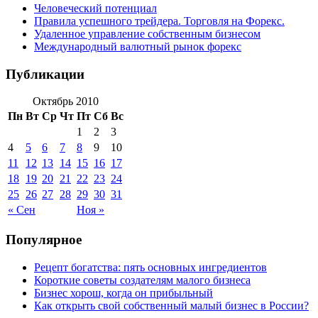
Человеческий потенциал
Правила успешного трейдера. Торговля на Форекс.
Удаленное управление собственным бизнесом
Международный валютный рынок форекс
Публикации
Октябрь 2010
Пн
Вт
Ср
Чт
Пт
Сб
Вс
1
2
3
4
5
6
7
8
9
10
11
12
13
14
15
16
17
18
19
20
21
22
23
24
25
26
27
28
29
30
31
« Сен
Ноя »
Популярное
Рецепт богатства: пять основных ингредиентов
Короткие советы создателям малого бизнеса
Бизнес хорош, когда он прибыльный
Как открыть свой собственный малый бизнес в России?