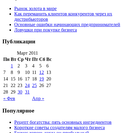
Рынок золота в мире
Как переманить клиентов конкурентов через их
дистрибьюторов
Основные ошибки начинающих предпринимателей
Ловушки при покупке бизнеса
Публикации
Март 2011
Пн
Вт
Ср
Чт
Пт
Сб
Вс
1
2
3
4
5
6
7
8
9
10
11
12
13
14
15
16
17
18
19
20
21
22
23
24
25
26
27
28
29
30
31
« Фев
Апр »
Популярное
Рецепт богатства: пять основных ингредиентов
Короткие советы создателям малого бизнеса
Бизнес хорош, когда он прибыльный