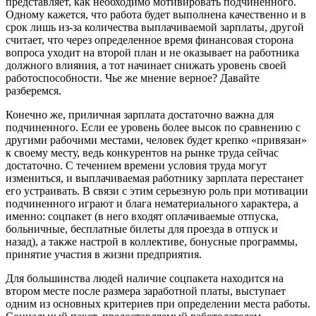
представляет, как необходимо мотивировать подчиненного.
Одному кажется, что работа будет выполнена качественно и в
срок лишь из-за количества выплачиваемой зарплаты, другой
считает, что через определенное время финансовая сторона
вопроса уходит на второй план и не оказывает на работника
должного влияния, а тот начинает снижать уровень своей
работоспособности. Чье же мнение верное? Давайте
разберемся.
Конечно же, приличная зарплата достаточно важна для
подчиненного. Если ее уровень более высок по сравнению с
другими рабочими местами, человек будет крепко «привязан»
к своему месту, ведь конкурентов на рынке труда сейчас
достаточно. С течением времени условия труда могут
измениться, и выплачиваемая работнику зарплата перестанет
его устраивать. В связи с этим серьезную роль при мотивации
подчиненного играют и блага нематериального характера, а
именно: соцпакет (в него входят оплачиваемые отпуска,
больничные, бесплатные билеты для проезда в отпуск и
назад), а также настрой в коллективе, бонусные программы,
принятие участия в жизни предприятия.
Для большинства людей наличие соцпакета находится на
втором месте после размера заработной платы, выступает
одним из основных критериев при определении места работы.