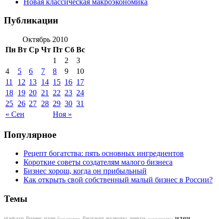
Новая классическая макроэкономика
Публикации
Октябрь 2010
Пн
Вт
Ср
Чт
Пт
Сб
Вс
1
2
3
4
5
6
7
8
9
10
11
12
13
14
15
16
17
18
19
20
21
22
23
24
25
26
27
28
29
30
31
« Сен
Ноя »
Популярное
Рецепт богатства: пять основных ингредиентов
Короткие советы создателям малого бизнеса
Бизнес хорош, когда он прибыльный
Как открыть свой собственный малый бизнес в России?
Темы
идеи
start-up
бизнес-план
бюджет
валюты
деньги
документы
богатство