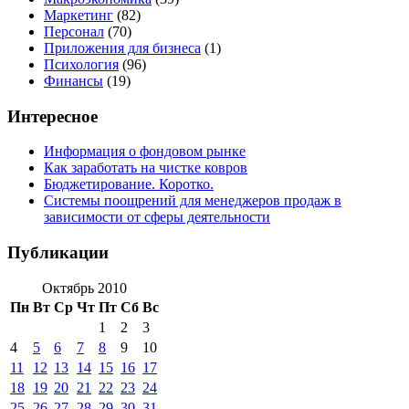
Маркетинг
(82)
Персонал
(70)
Приложения для бизнеса
(1)
Психология
(96)
Финансы
(19)
Интересное
Информация о фондовом рынке
Как заработать на чистке ковров
Бюджетирование. Коротко.
Системы поощрений для менеджеров продаж в
зависимости от сферы деятельности
Публикации
Октябрь 2010
Пн
Вт
Ср
Чт
Пт
Сб
Вс
1
2
3
4
5
6
7
8
9
10
11
12
13
14
15
16
17
18
19
20
21
22
23
24
25
26
27
28
29
30
31