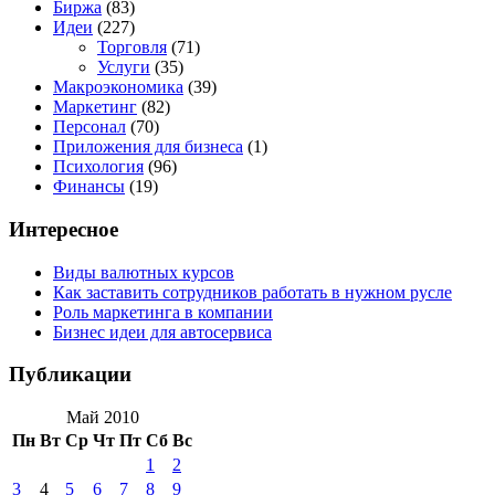
Биржа
(83)
Идеи
(227)
Торговля
(71)
Услуги
(35)
Макроэкономика
(39)
Маркетинг
(82)
Персонал
(70)
Приложения для бизнеса
(1)
Психология
(96)
Финансы
(19)
Интересное
Виды валютных курсов
Как заставить сотрудников работать в нужном русле
Роль маркетинга в компании
Бизнес идеи для автосервиса
Публикации
Май 2010
Пн
Вт
Ср
Чт
Пт
Сб
Вс
1
2
3
4
5
6
7
8
9