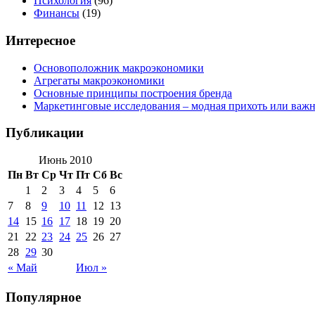
Психология
(96)
Финансы
(19)
Интересное
Основоположник макроэкономики
Агрегаты макроэкономики
Основные принципы построения бренда
Маркетинговые исследования – модная прихоть или важн
Публикации
Июнь 2010
Пн
Вт
Ср
Чт
Пт
Сб
Вс
1
2
3
4
5
6
7
8
9
10
11
12
13
14
15
16
17
18
19
20
21
22
23
24
25
26
27
28
29
30
« Май
Июл »
Популярное