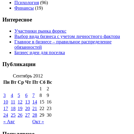
Психология
(96)
Финансы
(19)
Интересное
Участники рынка форекс
Выбор вида бизнеса с учетом личностного фактора
Главное в бизнесе – правильное распределение
обязанностей
Бизнес идеи для поселка
Публикации
Сентябрь 2012
Пн
Вт
Ср
Чт
Пт
Сб
Вс
1
2
3
4
5
6
7
8
9
10
11
12
13
14
15
16
17
18
19
20
21
22
23
24
25
26
27
28
29
30
« Авг
Окт »
Популярное