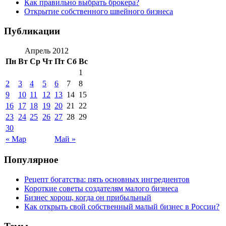
Как правильно выбрать брокера?
Открытие собственного швейного бизнеса
Публикации
Апрель 2012
Пн
Вт
Ср
Чт
Пт
Сб
Вс
1
2
3
4
5
6
7
8
9
10
11
12
13
14
15
16
17
18
19
20
21
22
23
24
25
26
27
28
29
30
« Мар
Май »
Популярное
Рецепт богатства: пять основных ингредиентов
Короткие советы создателям малого бизнеса
Бизнес хорош, когда он прибыльный
Как открыть свой собственный малый бизнес в России?