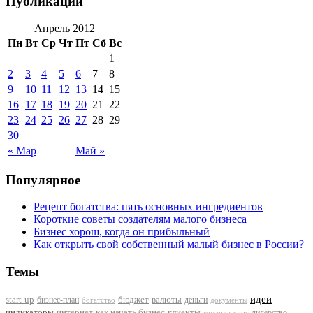
Публикации
Апрель 2012
Пн
Вт
Ср
Чт
Пт
Сб
Вс
1
2
3
4
5
6
7
8
9
10
11
12
13
14
15
16
17
18
19
20
21
22
23
24
25
26
27
28
29
30
« Мар
Май »
Популярное
Рецепт богатства: пять основных ингредиентов
Короткие советы создателям малого бизнеса
Бизнес хорош, когда он прибыльный
Как открыть свой собственный малый бизнес в России?
Темы
идеи
start-up
бизнес-план
бюджет
валюты
деньги
документы
богатство
индикаторы
интернет
как начать бизнес
клиенты
лидерство
команда
курс