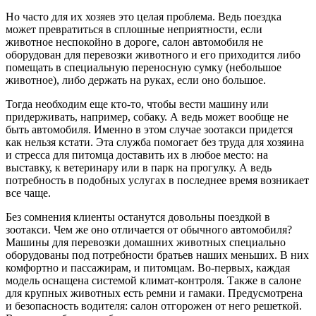
Но часто для их хозяев это целая проблема. Ведь поездка
может превратиться в сплошные неприятности, если
животное неспокойно в дороге, салон автомобиля не
оборудован для перевозки животного и его приходится либо
помещать в специальную переносную сумку (небольшое
животное), либо держать на руках, если оно большое.
Тогда необходим еще кто-то, чтобы вести машину или
придерживать, например, собаку. А ведь может вообще не
быть автомобиля. Именно в этом случае зоотакси придется
как нельзя кстати. Эта служба помогает без труда для хозяина
и стресса для питомца доставить их в любое место: на
выставку, к ветеринару или в парк на прогулку. А ведь
потребность в подобных услугах в последнее время возникает
все чаще.
Без сомнения клиенты останутся довольны поездкой в
зоотакси. Чем же оно отличается от обычного автомобиля?
Машины для перевозки домашних животных специально
оборудованы под потребности братьев наших меньших. В них
комфортно и пассажирам, и питомцам. Во-первых, каждая
модель оснащена системой климат-контроля. Также в салоне
для крупных животных есть ремни и гамаки. Предусмотрена
и безопасность водителя: салон отгорожен от него решеткой.