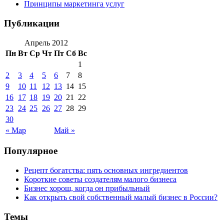
Принципы маркетинга услуг
Публикации
Апрель 2012
Пн
Вт
Ср
Чт
Пт
Сб
Вс
1
2
3
4
5
6
7
8
9
10
11
12
13
14
15
16
17
18
19
20
21
22
23
24
25
26
27
28
29
30
« Мар
Май »
Популярное
Рецепт богатства: пять основных ингредиентов
Короткие советы создателям малого бизнеса
Бизнес хорош, когда он прибыльный
Как открыть свой собственный малый бизнес в России?
Темы