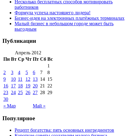
Несколько бесплатных способов мотивировать
работников
Формула успеха настоящего лидера!
Бизнес-идея на электронных платёжных терминалах
Малый бизнес в небольшом городе может быть
выгодным
Публикации
Апрель 2012
Пн
Вт
Ср
Чт
Пт
Сб
Вс
1
2
3
4
5
6
7
8
9
10
11
12
13
14
15
16
17
18
19
20
21
22
23
24
25
26
27
28
29
30
« Мар
Май »
Популярное
Рецепт богатства: пять основных ингредиентов
Короткие советы создателям малого бизнеса