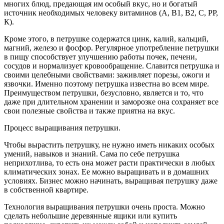
многих блюд, предающая им особый вкус, но и богатый
источник необходимых человеку витаминов (А, В1, В2, С, РР,
К).
Кроме этого, в петрушке содержатся цинк, калий, кальций,
магний, железо и фосфор. Регулярное употребление петрушки
в пищу способствует улучшению работы почек, печени,
сосудов и нормализует кровообращение. Славится петрушка и
своими целебными свойствами: заживляет порезы, ожоги и
язвочки. Именно поэтому петрушка известна во всем мире.
Преимуществом петрушки, безусловно, является и то, что
даже при длительном хранении и заморозке она сохраняет все
свои полезные свойства и также приятна на вкус.
Процесс выращивания петрушки.
Чтобы вырастить петрушку, не нужно иметь никаких особых
умений, навыков и знаний. Сама по себе петрушка
неприхотлива, то есть она может расти практически в любых
климатических зонах. Ее можно выращивать и в домашних
условиях. Бизнес можно начинать, выращивая петрушку даже
в собственной квартире.
Технология выращивания петрушки очень проста. Можно
сделать небольшие деревянные ящики или купить