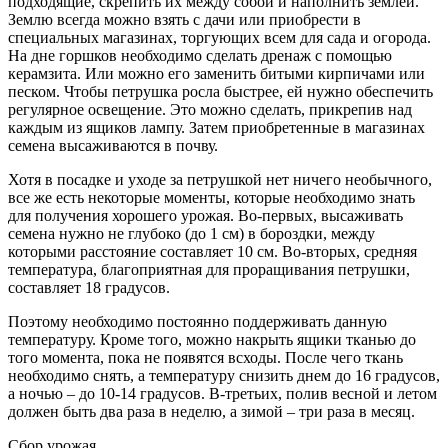
подходящие, скрепить их между собой и наполнить землей.
Землю всегда можно взять с дачи или приобрести в
специальных магазинах, торгующих всем для сада и огорода.
На дне горшков необходимо сделать дренаж с помощью
керамзита. Или можно его заменить битыми кирпичами или
песком. Чтобы петрушка росла быстрее, ей нужно обеспечить
регулярное освещение. Это можно сделать, прикрепив над
каждым из ящиков лампу. Затем приобретенные в магазинах
семена высаживаются в почву.
Хотя в посадке и уходе за петрушкой нет ничего необычного,
все же есть некоторые моменты, которые необходимо знать
для получения хорошего урожая. Во-первых, высаживать
семена нужно не глубоко (до 1 см) в бороздки, между
которыми расстояние составляет 10 см. Во-вторых, средняя
температура, благоприятная для проращивания петрушки,
составляет 18 градусов.
Поэтому необходимо постоянно поддерживать данную
температуру. Кроме того, можно накрыть ящики тканью до
того момента, пока не появятся всходы. После чего ткань
необходимо снять, а температуру снизить днем до 16 градусов,
а ночью – до 10-14 градусов. В-третьих, полив весной и летом
должен быть два раза в неделю, а зимой – три раза в месяц.
Сбор урожая.