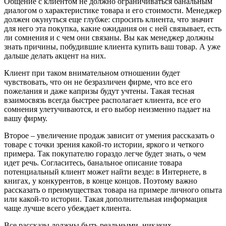
Общение с клиентом не должно ограничиваться банальным
диалогом о характеристике товара и его стоимости. Менеджер
должен окунуться еще глубже: спросить клиента, что значит
для него эта покупка, какие ожидания он с ней связывает, есть
ли сомнения и с чем они связаны. Вы как менеджер должны
знать причины, побудившие клиента купить ваш товар. А уже
дальше делать акцент на них.
Клиент при таком внимательном отношении будет
чувствовать, что он не безразличен фирме, что все его
пожелания и даже капризы будут учтены. Такая тесная
взаимосвязь всегда быстрее располагает клиента, все его
сомнения улетучиваются, и его выбор неизменно падает на
вашу фирму.
Второе – увеличение продаж зависит от умения рассказать о
товаре с точки зрения какой-то истории, яркого и четкого
примера. Так покупателю гораздо легче будет знать, о чем
идет речь. Согласитесь, банальное описание товара
потенциальный клиент может найти везде: в Интернете, в
книгах, у конкурентов, в конце концов. Поэтому важно
рассказать о преимуществах товара на примере личного опыта
или какой-то истории. Такая дополнительная информация
чаще лучше всего убеждает клиента.
Все рассказы должны быть реальными, никаких