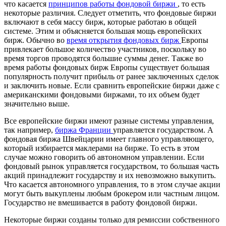
что касается
принципов работы фондовой биржи
, то есть
некоторые различия. Следует отметить, что фондовые биржи
включают в себя массу бирж, которые работаю в общей
системе. Этим и объясняется большая мощь европейских
бирж. Обычно во
время открытия фондовых бирж
Европы
привлекает большое количество участников, поскольку во
время торгов проводятся большие суммы денег. Также во
время работы фондовых бирж Европы существует большая
популярность получит прибыль от ранее заключенных сделок
и заключить новые. Если сравнить европейские биржи даже с
американскими фондовыми биржами, то их объем будет
значительно выше.
Все европейские биржи имеют разные системы управления,
так например,
биржа Франции
управляется государством. А
фондовая биржа Швейцарии имеет главного управляющего,
который избирается маклерами на бирже. То есть в этом
случае можно говорить об автономном управлении. Если
фондовый рынок управляется государством, то большая часть
акций принадлежит государству и их невозможно выкупить.
Что касается автономного управления, то в этом случае акции
могут быть выкуплены любым брокером или частным лицом.
Государство не вмешивается в работу фондовой биржи.
Некоторые биржи созданы только для ремиссии собственного