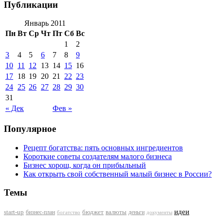
Публикации
Январь 2011
Пн
Вт
Ср
Чт
Пт
Сб
Вс
1
2
3
4
5
6
7
8
9
10
11
12
13
14
15
16
17
18
19
20
21
22
23
24
25
26
27
28
29
30
31
« Дек
Фев »
Популярное
Рецепт богатства: пять основных ингредиентов
Короткие советы создателям малого бизнеса
Бизнес хорош, когда он прибыльный
Как открыть свой собственный малый бизнес в России?
Темы
идеи
start-up
бизнес-план
бюджет
валюты
деньги
документы
богатство