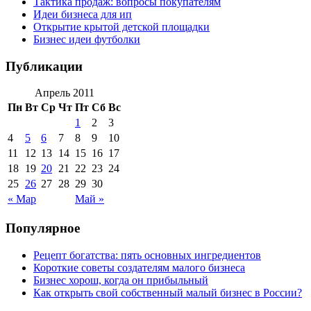
Тактика продаж: вопросы покупателям
Идеи бизнеса для ип
Открытие крытой детской площадки
Бизнес идеи футболки
Публикации
Апрель 2011
Пн
Вт
Ср
Чт
Пт
Сб
Вс
1
2
3
4
5
6
7
8
9
10
11
12
13
14
15
16
17
18
19
20
21
22
23
24
25
26
27
28
29
30
« Мар
Май »
Популярное
Рецепт богатства: пять основных ингредиентов
Короткие советы создателям малого бизнеса
Бизнес хорош, когда он прибыльный
Как открыть свой собственный малый бизнес в России?