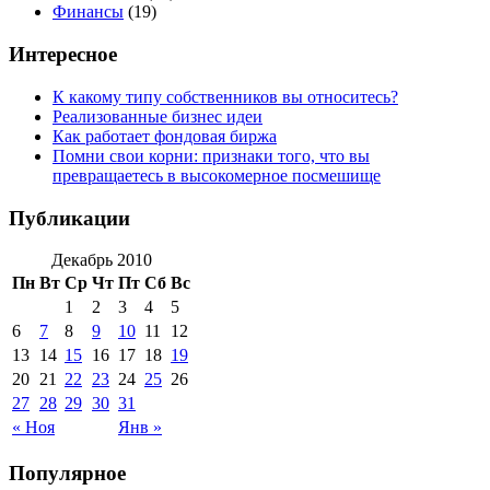
Финансы
(19)
Интересное
К какому типу собственников вы относитесь?
Реализованные бизнес идеи
Как работает фондовая биржа
Помни свои корни: признаки того, что вы
превращаетесь в высокомерное посмешище
Публикации
Декабрь 2010
Пн
Вт
Ср
Чт
Пт
Сб
Вс
1
2
3
4
5
6
7
8
9
10
11
12
13
14
15
16
17
18
19
20
21
22
23
24
25
26
27
28
29
30
31
« Ноя
Янв »
Популярное