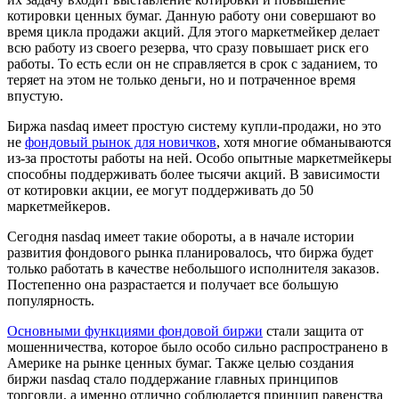
котировки ценных бумаг. Данную работу они совершают во
время цикла продажи акций. Для этого маркетмейкер делает
всю работу из своего резерва, что сразу повышает риск его
работы. То есть если он не справляется в срок с заданием, то
теряет на этом не только деньги, но и потраченное время
впустую.
Биржа nasdaq имеет простую систему купли-продажи, но это
не
фондовый рынок для новичков
, хотя многие обманываются
из-за простоты работы на ней. Особо опытные маркетмейкеры
способны поддерживать более тысячи акций. В зависимости
от котировки акции, ее могут поддерживать до 50
маркетмейкеров.
Сегодня nasdaq имеет такие обороты, а в начале истории
развития фондового рынка планировалось, что биржа будет
только работать в качестве небольшого исполнителя заказов.
Постепенно она разрастается и получает все большую
популярность.
Основными функциями фондовой биржи
стали защита от
мошенничества, которое было особо сильно распространено в
Америке на рынке ценных бумаг. Также целью создания
биржи nasdaq стало поддержание главных принципов
торговли, а именно отлично соблюдается принцип равенства