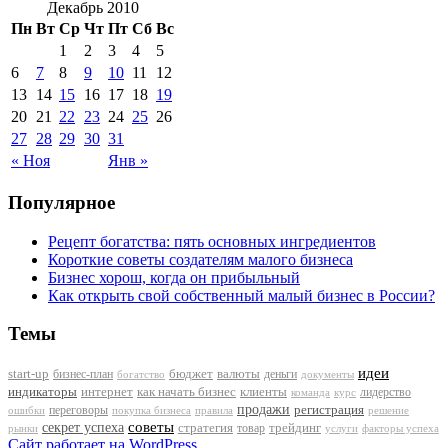
Декабрь 2010
Пн
Вт
Ср
Чт
Пт
Сб
Вс
1
2
3
4
5
6
7
8
9
10
11
12
13
14
15
16
17
18
19
20
21
22
23
24
25
26
27
28
29
30
31
« Ноя
Янв »
Популярное
Рецепт богатства: пять основных ингредиентов
Короткие советы создателям малого бизнеса
Бизнес хорош, когда он прибыльный
Как открыть свой собственный малый бизнес в России?
Темы
идеи
start-up
бизнес-план
бюджет
валюты
деньги
документы
богатство
индикаторы
интернет
как начать бизнес
клиенты
лидерство
команда
курс
продажи
регистрация
переговоры
покупка бизнеса
ошибки
правила
решение
советы
секрет успеха
стратегия
трейдинг
товар
рынки
услуги
факторы успеха
Сайт работает на WordPress