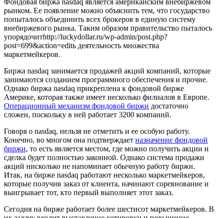
Фондовая биржа nasdaq является американским внебиржевом
рынком. Ее появление можно объяснить тем, что государство
попыталось объединить всех брокеров в единую систему
внебиржевого рынка. Таким образом правительство пыталось
упорядочитhttp://luckydollar.ru/wp-admin/post.php?
post=699&action=editь деятельность множества
маркетмейкеров.
Биржа nasdaq занимается продажей акций компаний, которые
занимаются созданием программного обеспечения и прочие.
Однако биржа nasdaq прикреплена к фондовой бирже
Америке, которая также имеет несколько филиалов в Европе.
Операционный механизм фондовой биржи
достаточно
сложен, поскольку в ней работает 3200 компаний.
Говоря о nasdaq, нельзя не отметить и ее особую работу.
Конечно, во многом она подтверждает
назначение фондовой
биржи
, то есть является местом, где можно получить акции и
сделка будет полностью законной. Однако система продажи
акций нисколько не напоминает обычную работу биржи.
Итак, на бирже nasdaq работают несколько маркетмейкеров,
которые получив заказ от клиента, начинают соревнование и
выигрывает тот, кто первый выполняет этот заказ.
Сегодня на бирже работает более шестисот маркетмейкеров. В
их задачу входит выставление котировки и повышение