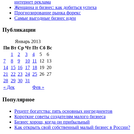
интернет реклама
Женщина и бизнес: как добиться успеха
Прогнозирование рынка форекс
Самые выгодные бизнес идеи
Публикации
Январь 2013
Пн
Вт
Ср
Чт
Пт
Сб
Вс
1
2
3
4
5
6
7
8
9
10
11
12
13
14
15
16
17
18
19
20
21
22
23
24
25
26
27
28
29
30
31
« Дек
Фев »
Популярное
Рецепт богатства: пять основных ингредиентов
Короткие советы создателям малого бизнеса
Бизнес хорош, когда он прибыльный
Как открыть свой собственный малый бизнес в России?