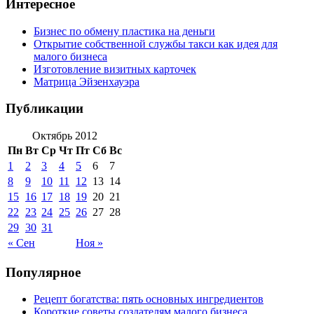
Интересное
Бизнес по обмену пластика на деньги
Открытие собственной службы такси как идея для
малого бизнеса
Изготовление визитных карточек
Матрица Эйзенхауэра
Публикации
Октябрь 2012
Пн
Вт
Ср
Чт
Пт
Сб
Вс
1
2
3
4
5
6
7
8
9
10
11
12
13
14
15
16
17
18
19
20
21
22
23
24
25
26
27
28
29
30
31
« Сен
Ноя »
Популярное
Рецепт богатства: пять основных ингредиентов
Короткие советы создателям малого бизнеса