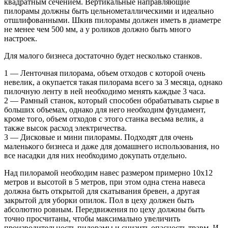
квадратным сечением. Вертикальные направляющие
пилорамы должны быть цельнометаллическими и идеально
отшлифованными. Шкив пилорамы должен иметь в диаметре
не менее чем 500 мм, а у роликов должно быть много
настроек.
Для малого бизнеса достаточно будет несколько станков.
1 — Ленточная пилорама, объем отходов с которой очень
невелик, а окупается такая пилорама всего за 3 месяца, однако
пилочную ленту в ней необходимо менять каждые 3 часа.
2 — Рамный станок, который способен обрабатывать сырье в
больших объемах, однако для него необходим фундамент,
кроме того, объем отходов с этого станка весьма велик, а
также высок расход электричества.
3 — Дисковые и мини пилорамы. Подходят для очень
маленького бизнеса и даже для домашнего использования, но
все насадки для них необходимо докупать отдельно.
Над пилорамой необходим навес размером примерно 10х12
метров и высотой в 5 метров, при этом одна стена навеса
должна быть открытой для скатывания бревен, а другая
закрытой для уборки опилок. Пол в цеху должен быть
абсолютно ровным. Передвижения по цеху должны быть
точно просчитаны, чтобы максимально увеличить
производительность пилорамы и снизить опасность травм. И