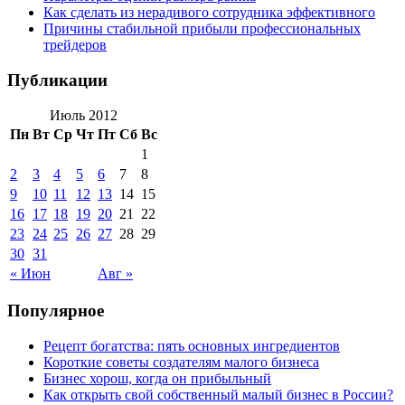
Как сделать из нерадивого сотрудника эффективного
Причины стабильной прибыли профессиональных
трейдеров
Публикации
Июль 2012
Пн
Вт
Ср
Чт
Пт
Сб
Вс
1
2
3
4
5
6
7
8
9
10
11
12
13
14
15
16
17
18
19
20
21
22
23
24
25
26
27
28
29
30
31
« Июн
Авг »
Популярное
Рецепт богатства: пять основных ингредиентов
Короткие советы создателям малого бизнеса
Бизнес хорош, когда он прибыльный
Как открыть свой собственный малый бизнес в России?