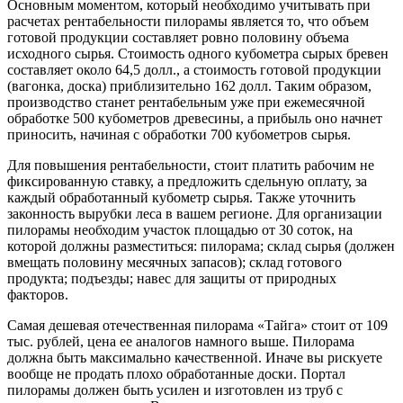
Основным моментом, который необходимо учитывать при
расчетах рентабельности пилорамы является то, что объем
готовой продукции составляет ровно половину объема
исходного сырья. Стоимость одного кубометра сырых бревен
составляет около 64,5 долл., а стоимость готовой продукции
(вагонка, доска) приблизительно 162 долл. Таким образом,
производство станет рентабельным уже при ежемесячной
обработке 500 кубометров древесины, а прибыль оно начнет
приносить, начиная с обработки 700 кубометров сырья.
Для повышения рентабельности, стоит платить рабочим не
фиксированную ставку, а предложить сдельную оплату, за
каждый обработанный кубометр сырья. Также уточнить
законность вырубки леса в вашем регионе. Для организации
пилорамы необходим участок площадью от 30 соток, на
которой должны разместиться: пилорама; склад сырья (должен
вмещать половину месячных запасов); склад готового
продукта; подъезды; навес для защиты от природных
факторов.
Самая дешевая отечественная пилорама «Тайга» стоит от 109
тыс. рублей, цена ее аналогов намного выше. Пилорама
должна быть максимально качественной. Иначе вы рискуете
вообще не продать плохо обработанные доски. Портал
пилорамы должен быть усилен и изготовлен из труб с