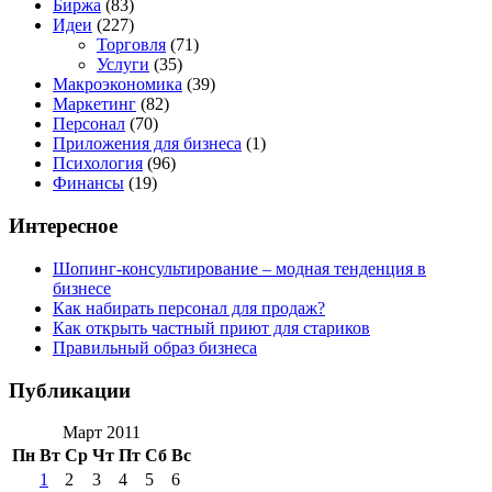
Биржа
(83)
Идеи
(227)
Торговля
(71)
Услуги
(35)
Макроэкономика
(39)
Маркетинг
(82)
Персонал
(70)
Приложения для бизнеса
(1)
Психология
(96)
Финансы
(19)
Интересное
Шопинг-консультирование – модная тенденция в
бизнесе
Как набирать персонал для продаж?
Как открыть частный приют для стариков
Правильный образ бизнеса
Публикации
Март 2011
Пн
Вт
Ср
Чт
Пт
Сб
Вс
1
2
3
4
5
6