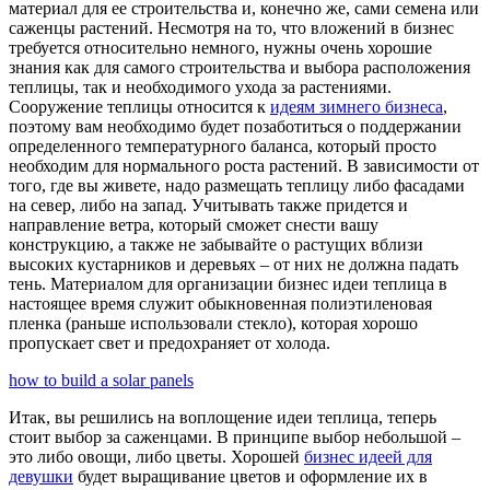
материал для ее строительства и, конечно же, сами семена или
саженцы растений. Несмотря на то, что вложений в бизнес
требуется относительно немного, нужны очень хорошие
знания как для самого строительства и выбора расположения
теплицы, так и необходимого ухода за растениями.
Сооружение теплицы относится к
идеям зимнего бизнеса
,
поэтому вам необходимо будет позаботиться о поддержании
определенного температурного баланса, который просто
необходим для нормального роста растений. В зависимости от
того, где вы живете, надо размещать теплицу либо фасадами
на север, либо на запад. Учитывать также придется и
направление ветра, который сможет снести вашу
конструкцию, а также не забывайте о растущих вблизи
высоких кустарников и деревьях – от них не должна падать
тень. Материалом для организации бизнес идеи теплица в
настоящее время служит обыкновенная полиэтиленовая
пленка (раньше использовали стекло), которая хорошо
пропускает свет и предохраняет от холода.
how to build a solar panels
Итак, вы решились на воплощение идеи теплица, теперь
стоит выбор за саженцами. В принципе выбор небольшой –
это либо овощи, либо цветы. Хорошей
бизнес идеей для
девушки
будет выращивание цветов и оформление их в