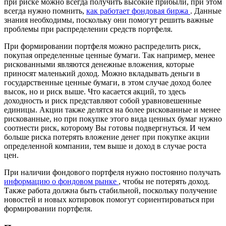
при риске можно всегда получить высокие прибыли, при этом
всегда нужно помнить,
как работает фондовая биржа
. Данные
знания необходимы, поскольку они помогут решить важные
проблемы при распределении средств портфеля.
При формировании портфеля можно распределить риск,
покупая определенные ценные бумаги. Так например, менее
рискованными являются денежные вложения, которые
приносят маленький доход. Можно вкладывать деньги в
государственные ценные бумаги, в этом случае доход более
высок, но и риск выше. Что касается акций, то здесь
доходность и риск представляют собой уравновешенные
единицы. Акции также делятся на более рискованные и менее
рискованные, но при покупке этого вида ценных бумаг нужно
соотнести риск, которому Вы готовы подвергнуться. И чем
больше риска потерять вложение денег при покупке акции
определенной компании, тем выше и доход в случае роста
цен.
При наличии фондового портфеля нужно постоянно получать
информацию о фондовом рынке
, чтобы не потерять доход.
Также работа должна быть стабильной, поскольку получение
новостей и новых котировок помогут сориентироваться при
формировании портфеля.