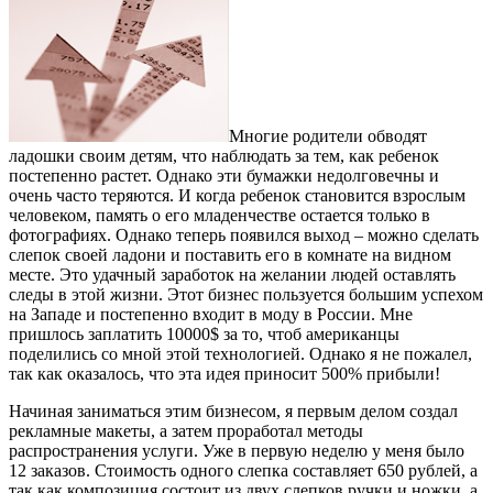
Многие родители обводят
ладошки своим детям, что наблюдать за тем, как ребенок
постепенно растет. Однако эти бумажки недолговечны и
очень часто теряются. И когда ребенок становится взрослым
человеком, память о его младенчестве остается только в
фотографиях. Однако теперь появился выход – можно сделать
слепок своей ладони и поставить его в комнате на видном
месте. Это удачный заработок на желании людей оставлять
следы в этой жизни. Этот бизнес пользуется большим успехом
на Западе и постепенно входит в моду в России. Мне
пришлось заплатить 10000$ за то, чтоб американцы
поделились со мной этой технологией. Однако я не пожалел,
так как оказалось, что эта идея приносит 500% прибыли!
Начиная заниматься этим бизнесом, я первым делом создал
рекламные макеты, а затем проработал методы
распространения услуги. Уже в первую неделю у меня было
12 заказов. Стоимость одного слепка составляет 650 рублей, а
так как композиция состоит из двух слепков ручки и ножки, а