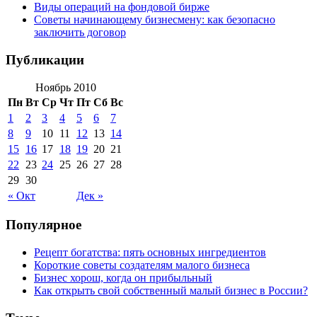
Виды операций на фондовой бирже
Советы начинающему бизнесмену: как безопасно
заключить договор
Публикации
Ноябрь 2010
Пн
Вт
Ср
Чт
Пт
Сб
Вс
1
2
3
4
5
6
7
8
9
10
11
12
13
14
15
16
17
18
19
20
21
22
23
24
25
26
27
28
29
30
« Окт
Дек »
Популярное
Рецепт богатства: пять основных ингредиентов
Короткие советы создателям малого бизнеса
Бизнес хорош, когда он прибыльный
Как открыть свой собственный малый бизнес в России?