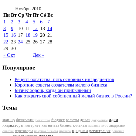
Ноябрь 2010
Пн
Вт
Ср
Чт
Пт
Сб
Вс
1
2
3
4
5
6
7
8
9
10
11
12
13
14
15
16
17
18
19
20
21
22
23
24
25
26
27
28
29
30
« Окт
Дек »
Популярное
Рецепт богатства: пять основных ингредиентов
Короткие советы создателям малого бизнеса
Бизнес хорош, когда он прибыльный
Как открыть свой собственный малый бизнес в России?
Темы
идеи
start-up
бизнес-план
бюджет
валюты
деньги
документы
богатство
индикаторы
интернет
как начать бизнес
клиенты
лидерство
команда
курс
продажи
регистрация
переговоры
покупка бизнеса
ошибки
правила
решение
советы