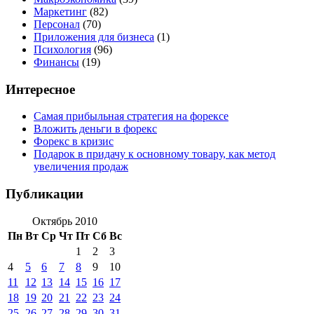
Маркетинг
(82)
Персонал
(70)
Приложения для бизнеса
(1)
Психология
(96)
Финансы
(19)
Интересное
Самая прибыльная стратегия на форексе
Вложить деньги в форекс
Форекс в кризис
Подарок в придачу к основному товару, как метод
увеличения продаж
Публикации
Октябрь 2010
Пн
Вт
Ср
Чт
Пт
Сб
Вс
1
2
3
4
5
6
7
8
9
10
11
12
13
14
15
16
17
18
19
20
21
22
23
24
25
26
27
28
29
30
31