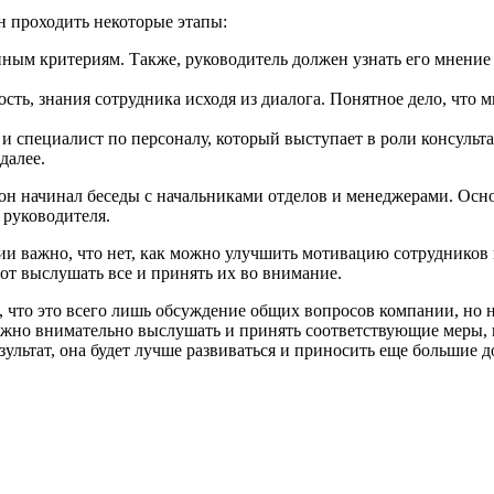
ен проходить некоторые этапы:
енным критериям. Также, руководитель должен узнать его мнение
сть, знания сотрудника исходя из диалога. Понятное дело, что м
и специалист по персоналу, который выступает в роли консульт
далее.
он начинал беседы с начальниками отделов и менеджерами. Осно
 руководителя.
ании важно, что нет, как можно улучшить мотивацию сотрудников 
рот выслушать все и принять их во внимание.
, что это всего лишь обсуждение общих вопросов компании, но н
ужно внимательно выслушать и принять соответствующие меры, к
ультат, она будет лучше развиваться и приносить еще большие д