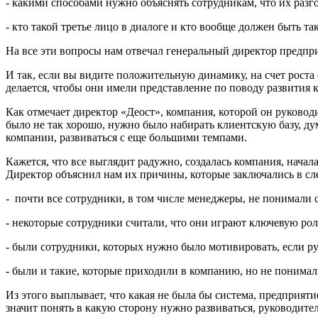
- какими способами нужно объяснять сотрудникам, что их разго
- кто такой третье лицо в диалоге и кто вообще должен быть т
На все эти вопросы нам отвечал генеральный директор предпр
И так, если вы видите положительную динамику, на счет роста 
делается, чтобы они имели представление по поводу развития 
Как отмечает директор «Деост», компания, которой он руководит
было не так хорошо, нужно было набирать клиентскую базу, д
компании, развиваться с еще большими темпами.
Кажется, что все выглядит радужно, создалась компания, начал
Директор объяснил нам их причины, которые заключались в с
- почти все сотрудники, в том числе менеджеры, не понимали с
- некоторые сотрудники считали, что они играют ключевую роль
- были сотрудники, которых нужно было мотивировать, если р
- были и такие, которые приходили в компанию, но не понимал
Из этого выплывает, что какая не была бы система, предприяти
значит понять в какую сторону нужно развиваться, руководител