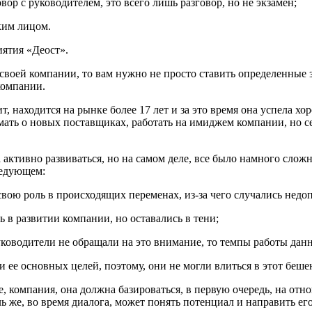
вор с руководителем, это всего лишь разговор, но не экзамен;
аким лицом.
иятия «Деост».
своей компании, то вам нужно не просто ставить определенные за
компании.
, находится на рынке более 17 лет и за это время она успела хо
умать о новых поставщиках, работать на имиджем компании, но 
а активно развиваться, но на самом деле, все было намного слож
ледующем:
вою роль в происходящих переменах, из-за чего случались недоп
 в развитии компании, но оставались в тени;
уководители не обращали на это внимание, то темпы работы дан
и ее основных целей, поэтому, они не могли влиться в этот беше
е, компания, она должна базироваться, в первую очередь, на отн
ь же, во время диалога, может понять потенциал и направить ег