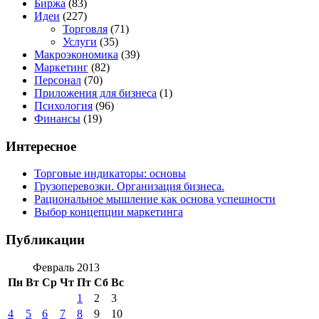
Биржа
(83)
Идеи
(227)
Торговля
(71)
Услуги
(35)
Макроэкономика
(39)
Маркетинг
(82)
Персонал
(70)
Приложения для бизнеса
(1)
Психология
(96)
Финансы
(19)
Интересное
Торговые индикаторы: основы
Грузоперевозки. Организация бизнеса.
Рациональное мышление как основа успешности
Выбор концепции маркетинга
Публикации
Февраль 2013
Пн
Вт
Ср
Чт
Пт
Сб
Вс
1
2
3
4
5
6
7
8
9
10