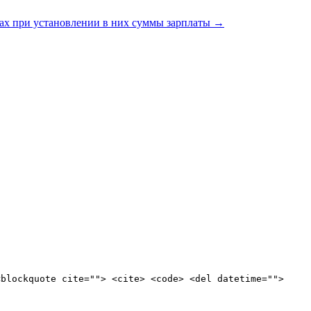
ах при установлении в них суммы зарплаты
→
<blockquote cite=""> <cite> <code> <del datetime="">