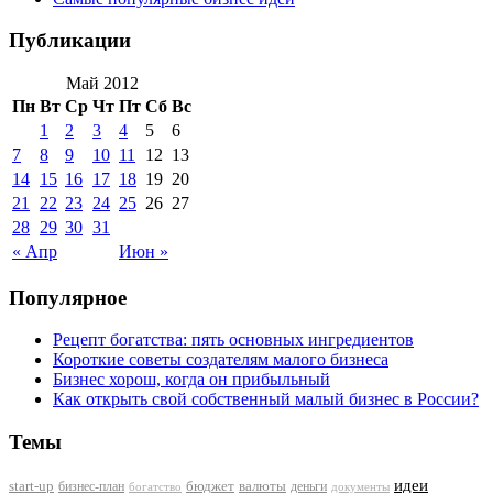
Публикации
Май 2012
Пн
Вт
Ср
Чт
Пт
Сб
Вс
1
2
3
4
5
6
7
8
9
10
11
12
13
14
15
16
17
18
19
20
21
22
23
24
25
26
27
28
29
30
31
« Апр
Июн »
Популярное
Рецепт богатства: пять основных ингредиентов
Короткие советы создателям малого бизнеса
Бизнес хорош, когда он прибыльный
Как открыть свой собственный малый бизнес в России?
Темы
идеи
start-up
бизнес-план
бюджет
валюты
деньги
документы
богатство