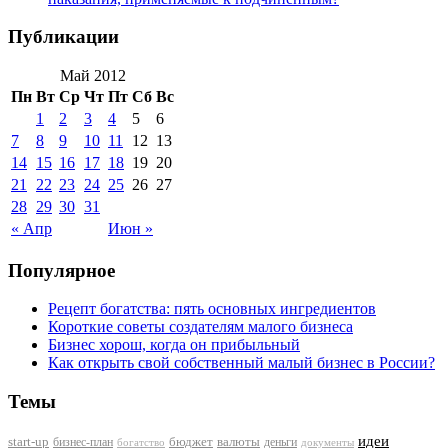
Публикации
Май 2012
Пн
Вт
Ср
Чт
Пт
Сб
Вс
1
2
3
4
5
6
7
8
9
10
11
12
13
14
15
16
17
18
19
20
21
22
23
24
25
26
27
28
29
30
31
« Апр
Июн »
Популярное
Рецепт богатства: пять основных ингредиентов
Короткие советы создателям малого бизнеса
Бизнес хорош, когда он прибыльный
Как открыть свой собственный малый бизнес в России?
Темы
идеи
start-up
бизнес-план
бюджет
валюты
деньги
документы
богатство