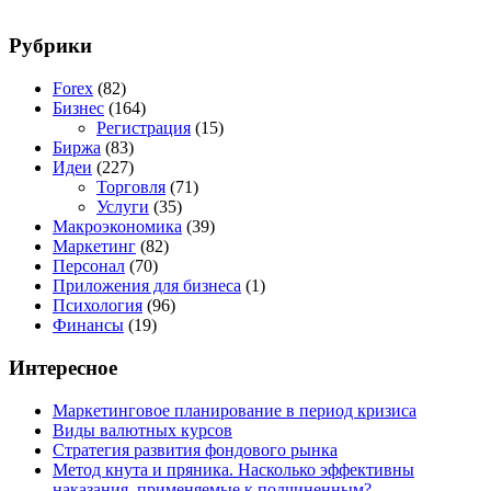
Рубрики
Forex
(82)
Бизнес
(164)
Регистрация
(15)
Биржа
(83)
Идеи
(227)
Торговля
(71)
Услуги
(35)
Макроэкономика
(39)
Маркетинг
(82)
Персонал
(70)
Приложения для бизнеса
(1)
Психология
(96)
Финансы
(19)
Интересное
Маркетинговое планирование в период кризиса
Виды валютных курсов
Стратегия развития фондового рынка
Метод кнута и пряника. Насколько эффективны
наказания, применяемые к подчиненным?