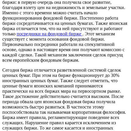
биржи: в первую очередь она получила свое развитие,
благодаря взлету цен на недвижимость и земельные участки.
Именно с этого времени можно считать начало
функционирования фондовой биржи. Постепенно работа
биржи сосредотачивается на ценных бумагах. Также японская
биржа отличается тем, что на ней присутствуют и работают
только
посредники на фондовой бирже
. Этот механизм
существует с момента основания фондовой биржи.
Первоначально посредники работали на спекулятивной
основе, однако в настоящее время они получают комиссию с
каждой сделки. Такой механизм заключения сделок присущ
всем европейским фондовым биржам.
Сегодня биржа отличается разветвленной системой сделок
ценных бумаг. При этом на бирже функционирует до 30%
иностранных ценных бумаг. Также следует отметить, что
ценные бумаги японских компаний принимаются
практически на всех биржах мира на первосортном рынке.
Такое достижение действительно считается высоким. После
периода обвала цен японская фондовая биржа получила
возможность быстро развиться. В частности этому
поспособствовала так называемая корпоративная философия.
Биржа имеет правила, регламентирующие поведение всех
служащих. Нарушение правил карается исключением из
служащих биржи. То же самое касается и иностранных