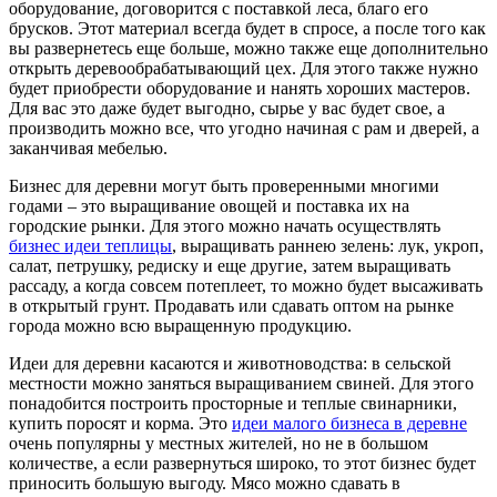
оборудование, договорится с поставкой леса, благо его
брусков. Этот материал всегда будет в спросе, а после того как
вы развернетесь еще больше, можно также еще дополнительно
открыть деревообрабатывающий цех. Для этого также нужно
будет приобрести оборудование и нанять хороших мастеров.
Для вас это даже будет выгодно, сырье у вас будет свое, а
производить можно все, что угодно начиная с рам и дверей, а
заканчивая мебелью.
Бизнес для деревни могут быть проверенными многими
годами – это выращивание овощей и поставка их на
городские рынки. Для этого можно начать осуществлять
бизнес идеи теплицы
, выращивать раннею зелень: лук, укроп,
салат, петрушку, редиску и еще другие, затем выращивать
рассаду, а когда совсем потеплеет, то можно будет высаживать
в открытый грунт. Продавать или сдавать оптом на рынке
города можно всю выращенную продукцию.
Идеи для деревни касаются и животноводства: в сельской
местности можно заняться выращиванием свиней. Для этого
понадобится построить просторные и теплые свинарники,
купить поросят и корма. Это
идеи малого бизнеса в деревне
очень популярны у местных жителей, но не в большом
количестве, а если развернуться широко, то этот бизнес будет
приносить большую выгоду. Мясо можно сдавать в