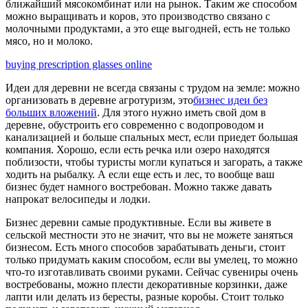
ближайший мясокомбинат или на рынок. Таким же способом
можно выращивать и коров, это производство связано с
молочными продуктами, а это еще выгодней, есть не только
мясо, но и молоко.
buying prescription glasses online
Идеи для деревни не всегда связаны с трудом на земле: можно
организовать в деревне агротуризм, это
бизнес идеи без
больших вложений
. Для этого нужно иметь свой дом в
деревне, обустроить его современно с водопроводом и
канализацией и больше спальных мест, если приедет большая
компания. Хорошо, если есть речка или озеро находятся
поблизости, чтобы туристы могли купаться и загорать, а также
ходить на рыбалку. А если еще есть и лес, то вообще ваш
бизнес будет намного востребован. Можно также давать
напрокат велосипеды и лодки.
Бизнес деревни самые продуктивные. Если вы живете в
сельской местности это не значит, что вы не можете заняться
бизнесом. Есть много способов зарабатывать деньги, стоит
только придумать каким способом, если вы умелец, то можно
что-то изготавливать своими руками. Сейчас сувениры очень
востребованы, можно плести декоративные корзинки, даже
лапти или делать из бересты, разные коробы. Стоит только