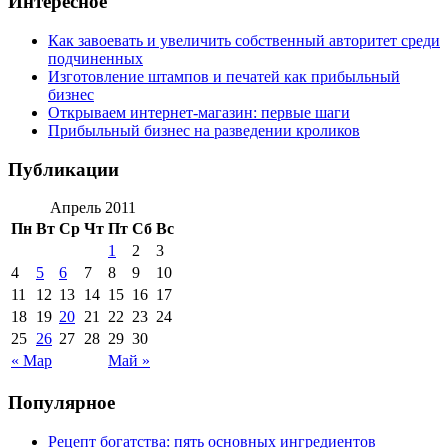
Интересное
Как завоевать и увеличить собственный авторитет среди
подчиненных
Изготовление штампов и печатей как прибыльный
бизнес
Открываем интернет-магазин: первые шаги
Прибыльный бизнес на разведении кроликов
Публикации
Апрель 2011
Пн
Вт
Ср
Чт
Пт
Сб
Вс
1
2
3
4
5
6
7
8
9
10
11
12
13
14
15
16
17
18
19
20
21
22
23
24
25
26
27
28
29
30
« Мар
Май »
Популярное
Рецепт богатства: пять основных ингредиентов