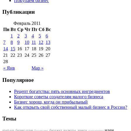
Покупаем бизнес
Публикации
Февраль 2011
Пн
Вт
Ср
Чт
Пт
Сб
Вс
1
2
3
4
5
6
7
8
9
10
11
12
13
14
15
16
17
18
19
20
21
22
23
24
25
26
27
28
« Янв
Мар »
Популярное
Рецепт богатства: пять основных ингредиентов
Короткие советы создателям малого бизнеса
Бизнес хорош, когда он прибыльный
Как открыть свой собственный малый бизнес в России?
Темы
идеи
start-up
бизнес-план
бюджет
валюты
деньги
документы
богатство