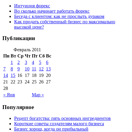
Интуиция форекс
Во сколько начинает работать форекс
Беседа с клиентом: как не прослыть дураком
Как продать собственный бизнес по максимально
высокой цене?
Публикации
Февраль 2011
Пн
Вт
Ср
Чт
Пт
Сб
Вс
1
2
3
4
5
6
7
8
9
10
11
12
13
14
15
16
17
18
19
20
21
22
23
24
25
26
27
28
« Янв
Мар »
Популярное
Рецепт богатства: пять основных ингредиентов
Короткие советы создателям малого бизнеса
Бизнес хорош, когда он прибыльный