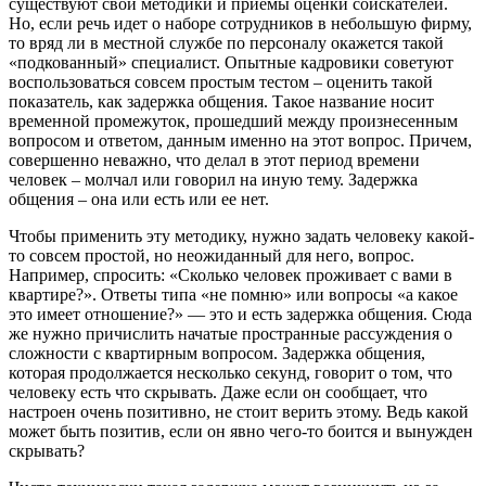
существуют свои методики и приемы оценки соискателей.
Но, если речь идет о наборе сотрудников в небольшую фирму,
то вряд ли в местной службе по персоналу окажется такой
«подкованный» специалист. Опытные кадровики советуют
воспользоваться совсем простым тестом – оценить такой
показатель, как задержка общения. Такое название носит
временной промежуток, прошедший между произнесенным
вопросом и ответом, данным именно на этот вопрос. Причем,
совершенно неважно, что делал в этот период времени
человек – молчал или говорил на иную тему. Задержка
общения – она или есть или ее нет.
Чтобы применить эту методику, нужно задать человеку какой-
то совсем простой, но неожиданный для него, вопрос.
Например, спросить: «Сколько человек проживает с вами в
квартире?». Ответы типа «не помню» или вопросы «а какое
это имеет отношение?» — это и есть задержка общения. Сюда
же нужно причислить начатые пространные рассуждения о
сложности с квартирным вопросом. Задержка общения,
которая продолжается несколько секунд, говорит о том, что
человеку есть что скрывать. Даже если он сообщает, что
настроен очень позитивно, не стоит верить этому. Ведь какой
может быть позитив, если он явно чего-то боится и вынужден
скрывать?