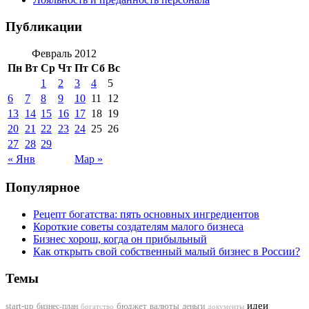
Публикации
Февраль 2012
Пн
Вт
Ср
Чт
Пт
Сб
Вс
1
2
3
4
5
6
7
8
9
10
11
12
13
14
15
16
17
18
19
20
21
22
23
24
25
26
27
28
29
« Янв
Мар »
Популярное
Рецепт богатства: пять основных ингредиентов
Короткие советы создателям малого бизнеса
Бизнес хорош, когда он прибыльный
Как открыть свой собственный малый бизнес в России?
Темы
идеи
start-up
бизнес-план
бюджет
валюты
деньги
документы
богатство