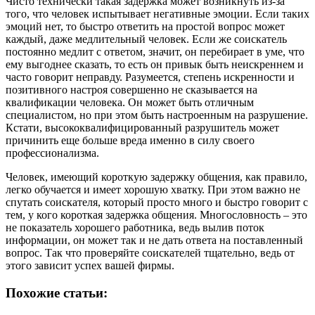
Чисто технически такая задержка может возникнуть из-за
того, что человек испытывает негативные эмоции. Если таких
эмоций нет, то быстро ответить на простой вопрос может
каждый, даже медлительный человек. Если же соискатель
постоянно медлит с ответом, значит, он перебирает в уме, что
ему выгоднее сказать, то есть он привык быть неискреннем и
часто говорит неправду. Разумеется, степень искренности и
позитивного настроя совершенно не сказывается на
квалификации человека. Он может быть отличным
специалистом, но при этом быть настроенным на разрушение.
Кстати, высококвалифицированный разрушитель может
причинить еще больше вреда именно в силу своего
профессионализма.
Человек, имеющий короткую задержку общения, как правило,
легко обучается и имеет хорошую хватку. При этом важно не
спутать соискателя, который просто много и быстро говорит с
тем, у кого короткая задержка общения. Многословность – это
не показатель хорошего работника, ведь вылив поток
информации, он может так и не дать ответа на поставленный
вопрос. Так что проверяйте соискателей тщательно, ведь от
этого зависит успех вашей фирмы.
Похожие статьи: