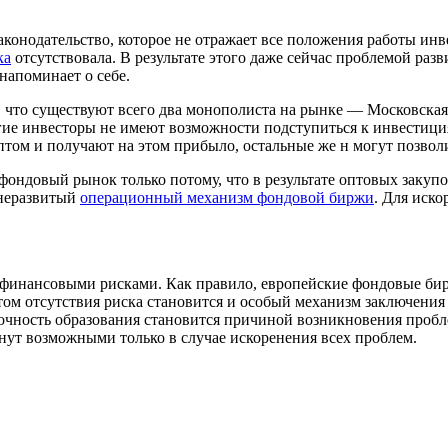
конодательство, которое не отражает все положения работы инв
ка
отсутствовала. В результате этого даже сейчас проблемой раз
напоминает о себе.
о, что существуют всего два монополиста на рынке — Московск
ругие инвесторы не имеют возможности подступиться к инвестици
ом и получают на этом прибыло, остальные же н могут позволи
ндовый рынок только потому, что в результате оптовых закупок
 неразвитый
операционный механизм фондовой биржи
. Для иск
я финансовыми рисками. Как правило, европейские фондовые б
том отсутствия риска становится и особый механизм заключения 
точность образования становится причиной возникновения пробл
анут возможными только в случае искоренения всех проблем.