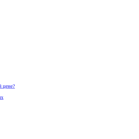
й цене?
ых