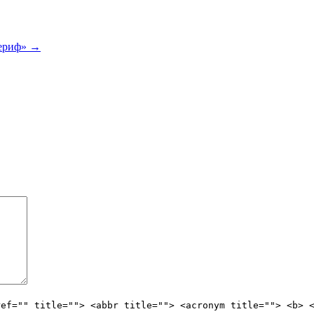
шериф»
→
ref="" title=""> <abbr title=""> <acronym title=""> <b> 