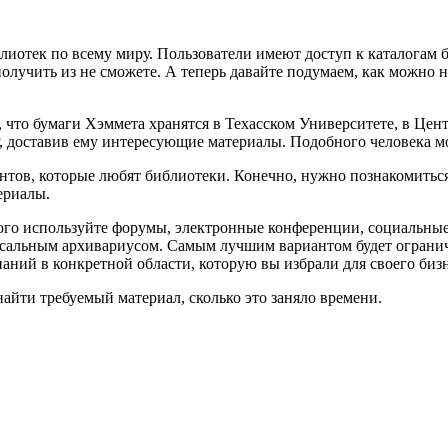
блиотек по всему миру. Пользователи имеют доступ к каталогам 
олучить из не сможете. А теперь давайте подумаем, как можно на
, что бумаги Хэммета хранятся в Техасском Университете, в Це
у, доставив ему интересующие материалы. Подобного человека 
ентов, которые любят библиотеки. Конечно, нужно познакомитьс
ериалы.
того используйте форумы, электронные конференции, социальные
ерсальным архивариусом. Самым лучшим вариантом будет ограни
ний в конкретной области, которую вы избрали для своего бизн
найти требуемый материал, сколько это заняло времени.